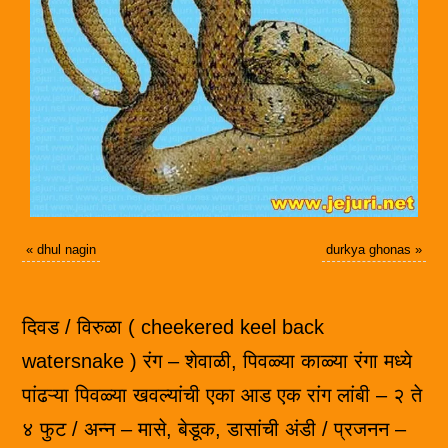
«
dhul nagin
durkya ghonas
»
दिवड / विरुळा ( cheekered keel back
watersnake ) रंग – शेवाळी, पिवळ्या काळ्या रंगा मध्ये
पांढऱ्या पिवळ्या खवल्यांची एका आड एक रांग लांबी – २ ते
४ फुट / अन्न – मासे, बेडूक, डासांची अंडी / प्रजनन –