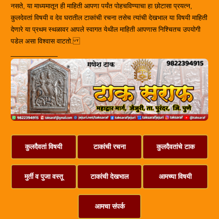
नसते, या माध्यमातून ही माहिती आपणा पर्यंत पोहचविण्याचा हा छोटासा प्रयत्न,
कुलदेवतां विषयी व देव घरातील टाकांची रचना तसेच त्यांची देखभाल या विषयी माहिती
देणारे या प्रथम स्थळावर आपले स्वागत येथील माहिती आपणास निश्चितच उपयोगी
पडेल असा विश्वास वाटतो.
____________
कुलदैवतां विषयी
टाकांची रचना
कुलदैवतांचे टाक
मुर्ती व पुजा वस्तू
टाकांची देखभाल
आमच्या विषयी
आमचा संपर्क