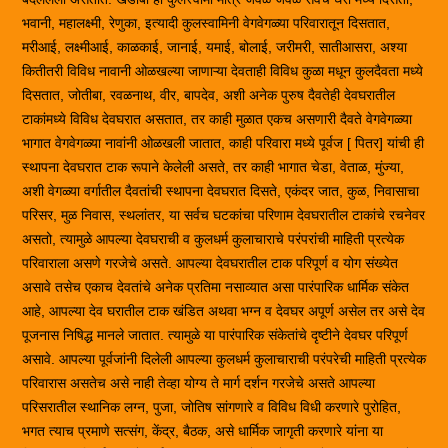
भवानी, महालक्ष्मी, रेणुका, इत्यादी कुलस्वामिनी वेगवेगळ्या परिवारातून दिसतात,
मरीआई, लक्ष्मीआई, काळकाई, जानाई, यमाई, बोलाई, जरीमरी, सातीआसरा, अश्या
कितीतरी विविध नावानी ओळखल्या जाणाऱ्या देवताही विविध कुळा मधून कुलदैवता मध्ये
दिसतात, जोतीबा, रवळनाथ, वीर, बापदेव, अशी अनेक पुरुष दैवतेही देवघरातील
टाकांमध्ये विविध देवघरात असतात, तर काही मुळात एकच असणारी दैवते वेगवेगळ्या
भागात वेगवेगळ्या नावांनी ओळखली जातात, काही परिवारा मध्ये पूर्वज [ पितर] यांची ही
स्थापना देवघरात टाक रूपाने केलेली असते, तर काही भागात चेडा, वेताळ, मुंज्या,
अशी वेगळ्या वर्गातील दैवतांची स्थापना देवघरात दिसते, एकंदर जात, कुळ, निवासाचा
परिसर, मुळ निवास, स्थलांतर, या सर्वच घटकांचा परिणाम देवघरातील टाकांचे रचनेवर
असतो, त्यामुळे आपल्या देवघराची व कुलधर्म कुलाचाराचे परंपरांची माहिती प्रत्येक
परिवाराला असणे गरजेचे असते. आपल्या देवघरातील टाक परिपूर्ण व योग संख्येत
असावे तसेच एकाच देवतांचे अनेक प्रतिमा नसाव्यात असा पारंपारिक धार्मिक संकेत
आहे, आपल्या देव घरातील टाक खंडित अथवा भग्न व देवघर अपूर्ण असेल तर असे देव
पूजनास निषिद्ध मानले जातात. त्यामुळे या पारंपारिक संकेतांचे दृष्टीने देवघर परिपूर्ण
असावे. आपल्या पूर्वजांनी दिलेली आपल्या कुलधर्म कुलाचाराची परंपरेची माहिती प्रत्येक
परिवारास असतेच असे नाही तेव्हा योग्य ते मार्ग दर्शन गरजेचे असते आपल्या
परिसरातील स्थानिक लग्न, पुजा, जोतिष सांगणारे व विविध विधी करणारे पुरोहित,
भगत त्याच प्रमाणे सत्संग, केंद्र, बैठक, असे धार्मिक जागृती करणारे यांना या