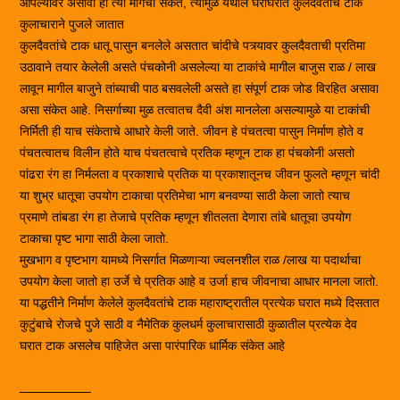
आपल्यावर असावा हा त्या मागचा संकेत, त्यामुळे येथील घराघरात कुलदैवताचे टाक
कुलाचाराने पुजले जातात
कुलदैवतांचे टाक धातू पासुन बनलेले असतात चांदीचे पत्र्यावर कुलदैवताची प्रतिमा
उठावाने तयार केलेली असते पंचकोनी असलेल्या या टाकांचे मागील बाजुस राळ / लाख
लावून मागील बाजुने तांब्याची पाठ बसवलेली असते हा संपूर्ण टाक जोड विरहित असावा
असा संकेत आहे. निसर्गाच्या मुळ तत्वातच दैवी अंश मानलेला असल्यामुळे या टाकांची
निर्मिती ही याच संकेताचे आधारे केली जाते. जीवन हे पंचतत्वा पासुन निर्माण होते व
पंचतत्वातच विलीन होते याच पंचतत्वाचे प्रतिक म्हणून टाक हा पंचकोनी असतो
पांढरा रंग हा निर्मलता व प्रकाशाचे प्रतिक या प्रकाशातूनच जीवन फुलते म्हणून चांदी
या शुभ्र धातूचा उपयोग टाकाचा प्रतिमेचा भाग बनवण्या साठी केला जातो त्याच
प्रमाणे तांबडा रंग हा तेजाचे प्रतिक म्हणून शीतलता देणारा तांबे धातूचा उपयोग
टाकाचा पृष्ट भागा साठी केला जातो.
मुखभाग व पृष्टभाग यामध्ये निसर्गात मिळणाऱ्या ज्वलनशील राळ /लाख या पदार्थाचा
उपयोग केला जातो हा उर्जे चे प्रतिक आहे व उर्जा हाच जीवनाचा आधार मानला जातो.
या पद्धतीने निर्माण केलेले कुलदैवतांचे टाक महाराष्ट्रातील प्रत्येक घरात मध्ये दिसतात
कुटुंबाचे रोजचे पुजे साठी व नैमेतिक कुलधर्म कुलाचारासाठी कुळातील प्रत्येक देव
घरात टाक असलेच पाहिजेत असा पारंपारिक धार्मिक संकेत आहे
__________