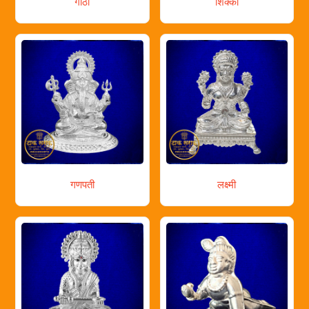
गाठा
शिक्का
गणपती
लक्ष्मी