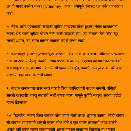
तर दिव्यावर काचेचे कव्हर (Chimney) वापरा, ज्यामुळे तेलकट धूर सर्वत्र पसरणार
नाही.
७. नैवेद्य आणि प्रसादाची काळजी मूर्तीला साखरेचा किंवा दुधाचा नैवेद्य दाखवताना
त्याचा थेट स्पर्श मूर्तीला होणार नाही याची काळजी घ्या. जर हाताला तेल किंवा तूप
लागले असेल, तर त्याच हाताने टाकाला स्पर्श करणे टाळा.
८. पडल्यामुळे होणारे नुकसान पूजा करताना किंवा टाक हलवताना उंचीवरून पडल्यास
टाकाचा आकार बिघडू शकतो , टाक पंचकोनी असल्याने एखादे कोनावर पडल्याने तो
भाग वाकू शकतो, व त्यांची किनारी ची पकड सैल होवु शकतो, त्यामुळे टाक उंची वरुन
पडणार नाही याची काळजी घ्यावी.
९. कडक घासण्याचा वापर नको तारेची किंवा प्लास्टिकची कडक घासणी, रांगोळी
सारखे खरखरीत वस्तू स्वच्छते साठी वापरू नका; यामुळे मूर्तीचे नाजूक अवयव (डोळे,
नाक) झिजतात. ​
१०. डिटर्जंट, साबण किंवा पावडर यांचा वापर नको कपडे धुण्याचे साबण, भांडी घासणे
ची पावडर वापरल्याने धातूची वेगाने झीज होते व मूळ चमक कायमची जाऊ शकते.
धातुचे मुर्ती वस्तु स्वच्छ करण्यासाठी अनेक पावडर बाजारात मिळतात या पावडर