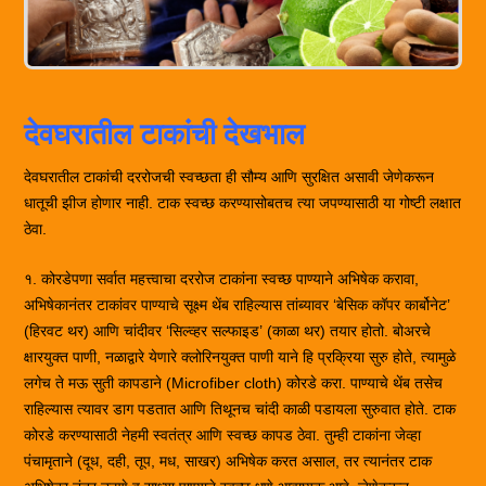
देवघरातील टाकांची देखभाल
देवघरातील टाकांची दररोजची स्वच्छता ही सौम्य आणि सुरक्षित असावी जेणेकरून
धातूची झीज होणार नाही. टाक स्वच्छ करण्यासोबतच त्या जपण्यासाठी या गोष्टी लक्षात
ठेवा.
१. कोरडेपणा सर्वात महत्त्वाचा दररोज टाकांना स्वच्छ पाण्याने अभिषेक करावा,
अभिषेकानंतर टाकांवर पाण्याचे सूक्ष्म थेंब राहिल्यास तांब्यावर ‘बेसिक कॉपर कार्बोनेट’
(हिरवट थर) आणि चांदीवर ‘सिल्व्हर सल्फाइड’ (काळा थर) तयार होतो. ​बोअरचे
क्षारयुक्त पाणी, नळाद्वारे येणारे क्लोरिनयुक्त पाणी याने हि प्रक्रिया सुरु होते, त्यामुळे
लगेच ते मऊ सुती कापडाने (Microfiber cloth) कोरडे करा. पाण्याचे थेंब तसेच
राहिल्यास त्यावर डाग पडतात आणि तिथूनच चांदी काळी पडायला सुरुवात होते. टाक
कोरडे करण्यासाठी नेहमी स्वतंत्र आणि स्वच्छ कापड ठेवा. तुम्ही टाकांना जेव्हा
पंचामृताने (दूध, दही, तूप, मध, साखर) अभिषेक करत असाल, तर त्यानंतर टाक