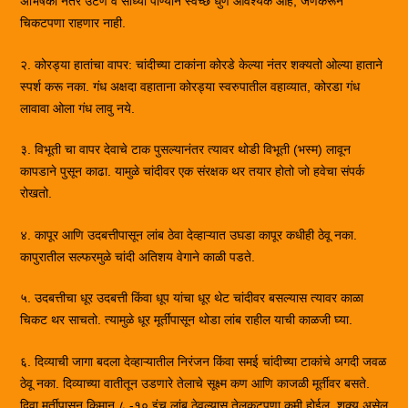
अभिषेका नंतर उटणे व साध्या पाण्याने स्वच्छ धुणे आवश्यक आहे, जेणेकरून
चिकटपणा राहणार नाही.
२. कोरड्या हातांचा वापर: चांदीच्या टाकांना कोरडे केल्या नंतर शक्यतो ओल्या हाताने
स्पर्श करू नका. गंध अक्षदा वहाताना कोरड्या स्वरुपातील वहाव्यात, कोरडा गंध
लावावा ओला गंध लावु नये.
३. विभूती चा वापर देवाचे टाक पुसल्यानंतर त्यावर थोडी विभूती (भस्म) लावून
कापडाने पुसून काढा. यामुळे चांदीवर एक संरक्षक थर तयार होतो जो हवेचा संपर्क
रोखतो.
४. कापूर आणि उदबत्तीपासून लांब ठेवा देव्हाऱ्यात उघडा कापूर कधीही ठेवू नका.
कापुरातील सल्फरमुळे चांदी अतिशय वेगाने काळी पडते.
५. उदबत्तीचा धूर उदबत्ती किंवा धूप यांचा धूर थेट चांदीवर बसल्यास त्यावर काळा
चिकट थर साचतो. त्यामुळे धूर मूर्तींपासून थोडा लांब राहील याची काळजी घ्या.
६. दिव्याची जागा बदला देव्हाऱ्यातील निरंजन किंवा समई चांदीच्या टाकांचे अगदी जवळ
ठेवू नका. दिव्याच्या वातीतून उडणारे तेलाचे सूक्ष्म कण आणि काजळी मूर्तीवर बसते.
दिवा मूर्तीपासून किमान ८ -१० इंच लांब ठेवल्यास तेलकटपणा कमी होईल. शक्य असेल