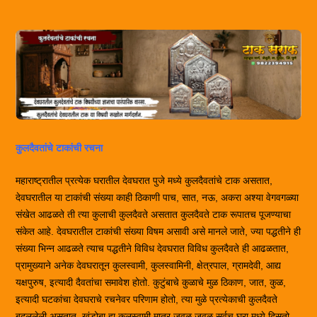
कुलदैवतांचे टाकांची रचना
महाराष्ट्रातील प्रत्येक घरातील देवघरात पुजे मध्ये कुलदैवतांचे टाक असतात,
देवघरातील या टाकांची संख्या काही ठिकाणी पाच, सात, नऊ, अकरा अश्या वेगवगळ्या
संखेत आढळते ती त्या कुलाची कुलदैवते असतात कुलदैवते टाक रूपातच पूजण्याचा
संकेत आहे. देवघरातील टाकांची संख्या विषम असावी असे मानले जाते, ज्या पद्धतीने ही
संख्या भिन्न आढळते त्याच पद्धतीने विविध देवघरात विविध कुलदैवते ही आढळतात,
प्रामुख्याने अनेक देवघरातून कुलस्वामी, कुलस्वामिनी, क्षेत्रपाल, ग्रामदेवी, आद्य
यक्षपुरुष, इत्यादी दैवतांचा समावेश होतो. कुटुंबाचे कुळाचे मुळ ठिकाण, जात, कुळ,
इत्यादी घटकांचा देवघराचे रचनेवर परिणाम होतो, त्या मुळे प्रत्येकाची कुलदैवते
बदललेली असतात. खंडोबा हा कुलस्वामी मात्र जवळ जवळ सर्वच घरा मध्ये दिसतो,