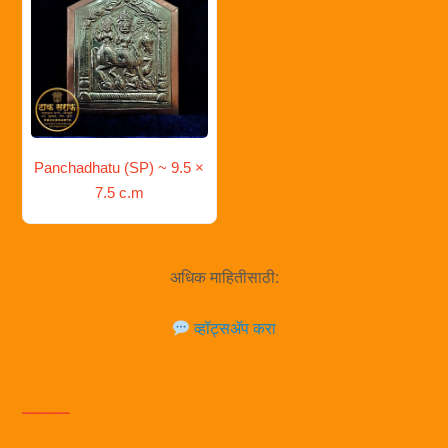
Panchadhatu (SP) ~ 9.5 ×
7.5 c.m
अधिक माहितीसाठी:
व्हॉट्सॲप करा
___