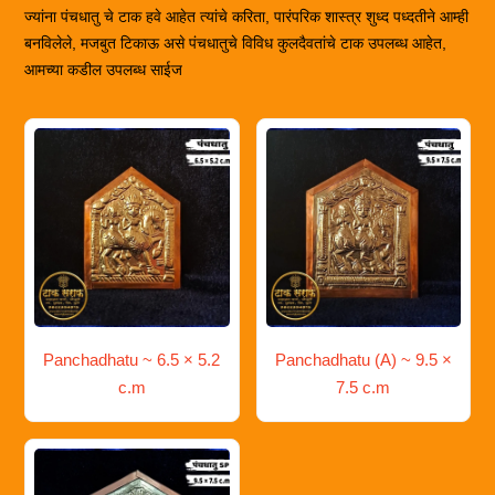
ज्यांना पंचधातु चे टाक हवे आहेत त्यांचे करिता, पारंपरिक शास्त्र शुध्द पध्दतीने आम्ही
बनविलेले, मजबुत टिकाऊ असे पंचधातुचे विविध कुलदैवतांचे टाक उपलब्ध आहेत,
आमच्या कडील उपलब्ध साईज
Panchadhatu ~ 6.5 × 5.2
Panchadhatu (A) ~ 9.5 ×
c.m
7.5 c.m