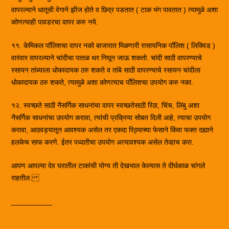
वापरल्याने धातूची वेगाने झीज होते व छिद्र पडतात ( टाक भंग पावतात ) त्यामुळे अशा
कोणत्याही पावडरचा वापर करु नये.
११. केमिकल पॉलिशचा वापर नको बाजारात मिळणारी रासायनिक पॉलिश ( लिक्विड )
वारंवार वापरल्याने चांदीचा पातळ थर निघून जाऊ शकतो. चांदी साठी वापरण्याचे
रसायन तांब्याला धोकादायक ठरु शकते व तांबे साठी वापरण्याचे रसायन चांदीला
धोकादायक ठरु शकते, त्यामुळे अशा कोणत्याच पाँलिशचा उपयोग करु नका.
१२. स्वच्छते साठी नैसर्गिक साधनांचा वापर स्वच्छतेसाठी रिठा, चिंच, लिंबु अशा
नैसर्गिक साधनांचा उपयोग करावा, त्यांची प्रक्रिया सोबत दिली आहे, त्याचा उपयोग
करावा, आठवड्यातून आवश्यक असेल तर एकदा रिठ्याच्या फेसाने किंवा फक्त दह्याने
हलकेच साफ करणे. ईतर पध्दतीचा उपयोग अत्यावश्यक असेल तेव्हाच करा.
आपण आपल्या देव घरातील टाकांची योग्य ती देखभाल केल्यास ते दीर्घकाळ चांगले
राहतील.
__________