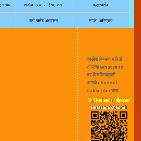
 कुलाचार
खंडोबा ग्रंथ, साहित्य, कला
मल्हारदर्शन
श्री मार्तंड अध्यासन
संपर्क, अभिप्राय
खंडोबा विषयक माहिती
आपल्या whatsapp
वर मिळविण्यासाठी
आमचे channel
subscribe करा