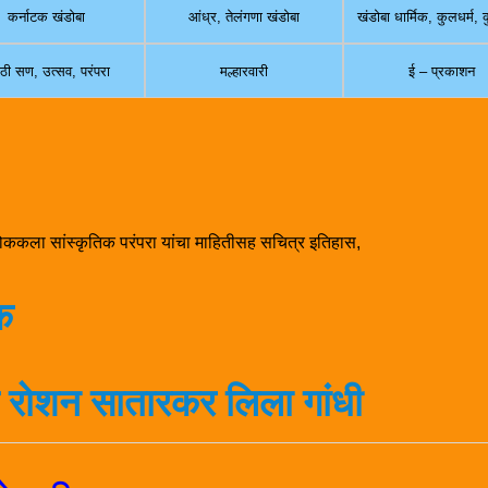
कर्नाटक खंडोबा
आंध्र, तेलंगणा खंडोबा
खंडोबा धार्मिक, कुलधर्म,
ठी सण, उत्सव, परंपरा
मल्हारवारी
ई – प्रकाशन
ोककला सांस्कृतिक परंपरा यांचा माहितीसह सचित्र इतिहास,
क
रोशन सातारकर
लिला गांधी