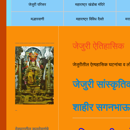
जेजुरी परिसर
महाराष्ट्र खंडोबा मंदिरे
मल्हारवाणी
महाराष्ट्र विविध दैवते
मरा
—————————
जेजुरी ऐतिहासिक
जेजुरीतील ऐत्यहासिक घटनांचा व ल
जेजुरी सांस्कृति
शाहीर सगनभाऊ
–
देवघरातील कुलदेवतांचे