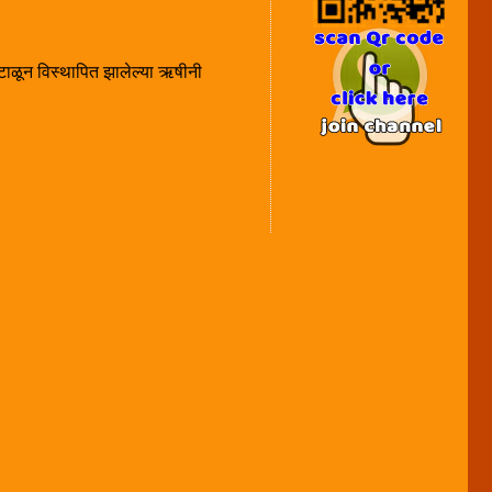
कंटाळून विस्थापित झालेल्या ऋषीनी