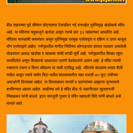
बीड शहराच्या पूर्व सीमेवर छोट्याश्या टेकडीवर गर्द वनराईत पुर्वभिमुख खंडोबाचे मंदिर
आहे. या मंदिरास चहूबाजुने व्हरांडा असून त्याचे छत ३२ खांबानवर आधारित आहे.
मंदिरात चारखांबी सभामंडप असुन पुर्वभिमुख प्रमुख प्रवेशद्वार व दक्षिण व उत्तर बाजुस
दोन प्रवेशद्वारे आहेत. गर्भगृहातील मागील भिंतीच्या कोनाड्यात हातात तलवार असलेली
घोडयावर आरूढ खंडोबा व म्हाळसा यांची दगडी मुर्ती आहे. गर्भगृहावरील शिखर सुंदर
सजविलेले असुन शिखराचे आधारावर प्राणी देवदेवतांचे अंकन आहे. हे मंदिर त्याची
स्थापत्य रचना व शिल्प कौशल्य या साठी प्रसिद्ध आहे. मंदिराचे बांधकाम मराठा शैली
मधील असून त्याचे समोर विटा मधील बांधकामातील सहा मजली ७० फुट उंचीच्या
अष्टकोनी दिपमाळा आहेत. या दिपमाळावर मानवी व प्राण्यांच्या आकृत्या चुन्यामध्ये
बनविण्यात आल्या आहेत. काहीच्या मते हे मंदिर बीड चे जहागीरदार सुलतानजी
निंबाळकर यांनी बांधले. इतर समजुती नुसार हे मंदिर महादजी शिंदे यांनी बांधले असे
मानले जाते.