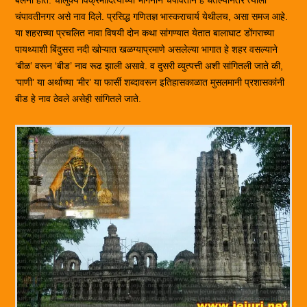
बलनी होते. चालुक्य विक्रमादित्याच्या भगिनीने चंपावतीने हे घेतल्यानंतर त्याला
चंपावतीनगर असे नाव दिले. प्रसिद्ध गणितज्ञ भास्कराचार्य येथीलच, असा समज आहे.
या शहराच्या प्रचलित नावा विषयी दोन कथा सांगण्यात येतात बालाघाट डोंगराच्या
पायथ्याशी बिंदुसरा नदी खोऱ्यात खळग्याप्रमाणे असलेल्या भागात हे शहर वसल्याने
‘बीळ’ वरून ‘बीड’ नाव रूढ झाली असावे. व दुसरी व्युत्पत्ती अशी सांगितली जाते की,
‘पाणी’ या अर्थाच्या ‘मीर’ या फार्सी शब्दावरून इतिहासकाळात मुसलमानी प्रशासकांनी
बीड हे नाव ठेवले असेही सांगितले जाते.