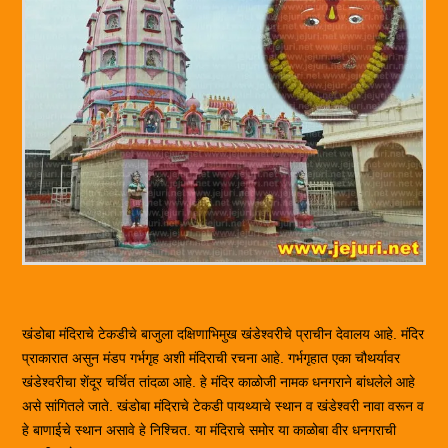
खंडोबा मंदिराचे टेकडीचे बाजुला दक्षिणाभिमुख खंडेश्वरीचे प्राचीन देवालय आहे. मंदिर
प्राकारात असुन मंडप गर्भगृह अशी मंदिराची रचना आहे. गर्भगृहात एका चौथर्यावर
खंडेश्वरीचा शेंदूर चर्चित तांदळा आहे. हे मंदिर काळोजी नामक धनगराने बांधलेले आहे
असे सांगितले जाते. खंडोबा मंदिराचे टेकडी पायथ्याचे स्थान व खंडेश्वरी नावा वरून व
हे बाणाईचे स्थान असावे हे निश्चित. या मंदिराचे समोर या काळोबा वीर धनगराची