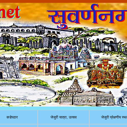
कडेपठार
जेजुरी यात्रा, उत्सव
जेजुरी प्रेक्षणीय स्थ