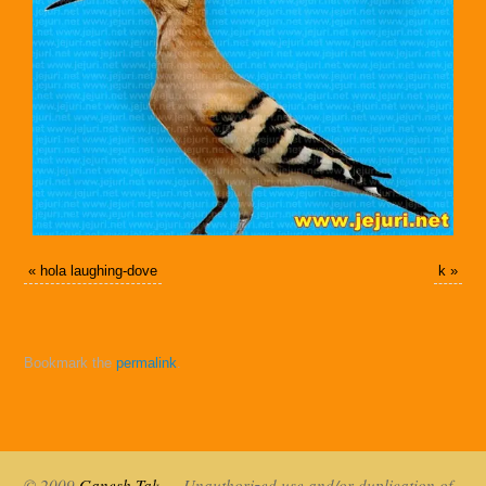
«
hola laughing-dove
k
»
Bookmark the
permalink
.
© 2009
Ganesh Tak
- - Unauthorized use and/or duplication of