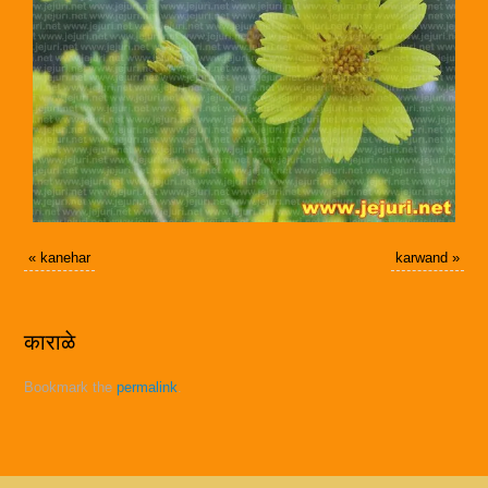
«
kanehar
karwand
»
काराळे
Bookmark the
permalink
.