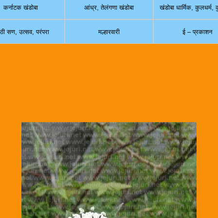
कर्नाटक खंडोबा
आंध्र, तेलंगणा खंडोबा
खंडोबा धार्मिक, कुलधर्म,
ठी सण, उत्सव, परंपरा
मल्हारवारी
ई – प्रकाशन