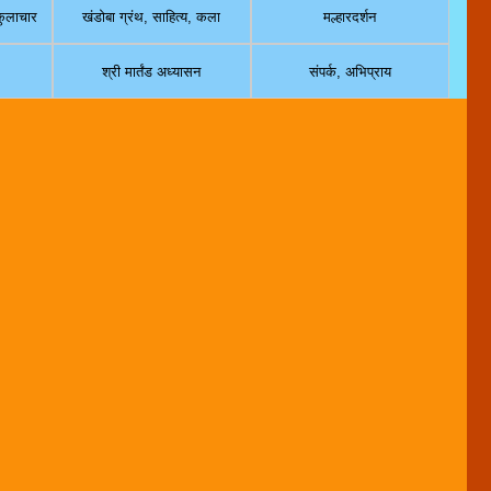
 कुलाचार
खंडोबा ग्रंथ, साहित्य, कला
मल्हारदर्शन
श्री मार्तंड अध्यासन
संपर्क, अभिप्राय