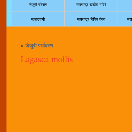
जेजुरी परिसर
महाराष्ट्र खंडोबा मंदिरे
मल्हारवाणी
महाराष्ट्र विविध दैवते
मरा
«
जेजुरी पर्यावरण
Lagasca mollis