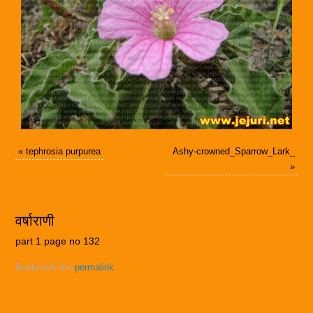
«
tephrosia purpurea
Ashy-crowned_Sparrow_Lark_
»
वर्षाराणी
part 1 page no 132
Bookmark the
permalink
.