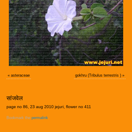
«
asteraceae
gokhru (Tribulus terrestris )
»
सांजवेल
page no 86, 23 aug 2010 jejuri, flower no 411
Bookmark the
permalink
.