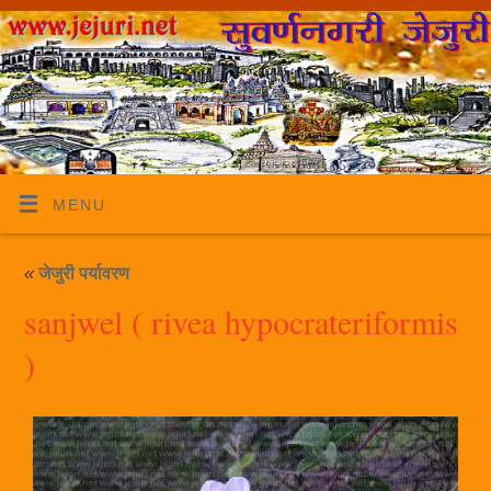
MENU
«
जेजुरी पर्यावरण
sanjwel ( rivea hypocrateriformis
)