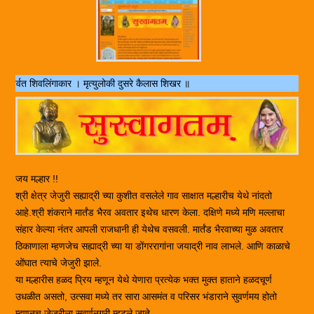
ाकार । मृत्युलोकी दुसरे कैलास शिखर ॥
जय मल्हार !!
श्री क्षेत्र जेजुरी सह्याद्री च्या कुशीत वसलेले गाव साक्षात मल्हारीच येथे नांदतो
आहे.श्री शंकराने मार्तंड भैरव अवतार इथेच धारण केला. दक्षिणे मध्ये मणि मल्लाचा
संहार केल्या नंतर आपली राजधानी ही येथेच वसवली. मार्तंड भैरवाच्या मुळ अवतार
ठिकाणाला म्हणजेच सह्याद्री च्या या डोंगररागांना जयाद्री नाव लाभले. आणि काळाचे
ओंघात त्याचे जेजुरी झाले.
या मल्हारीस हळद प्रिय म्हणून येथे येणारा प्रत्येक भक्त मुक्त हाताने हळदचूर्ण
उधळीत असतो, उत्सवा मध्ये तर सारा आसमंत व परिसर भंडाराने सुवर्णमय होतो
म्हणूनच जेजुरीला सुवर्णनगरी म्हटले जाते.