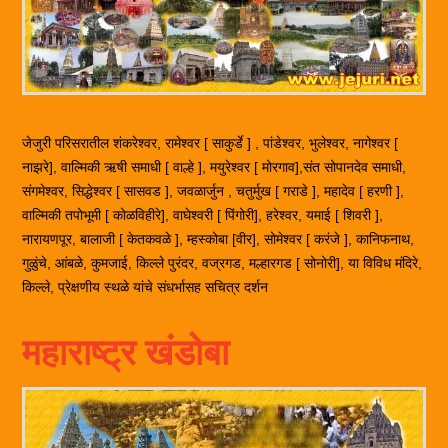
जेजुरी परिसरातील शंकरेश्वर, रामेश्वर [ साकुर्डे ] , पांडेश्वर, भुलेश्वर, नागेश्वर [
नाझरे], वाल्मिकी ऋषी समाधी [ वाल्हे ], मयुरेश्वर [ मोरगाव],संत सोपानदेव समाधी,
संगमेश्वर, सिद्धेश्वर [ सासवड ], जवळार्जुन , चतुर्मुख [ गराडे ], महादेव [ हरणी ],
वाल्मिकी तपोभूमी [ कोळविहीरे], वाघेश्वरी [ पिंगोरी], हरेश्वर, यमाई [ शिवरी ],
नारायणपूर, बालाजी [ केतकवळे ], म्हस्कोबा [वीर], सोमेश्वर [ करंजे ], कानिफनाथ,
गुळुंचे, आंबळे, कुमजाई, किल्ले पुरंदर, वज्रगड, मल्हारगड [ सोनोरी], या विविध मंदिरे,
किल्ले, प्रेक्षणीय स्थळे यांचे संधर्भासह सचित्र दर्शन
महाराष्ट्र खंडोबा