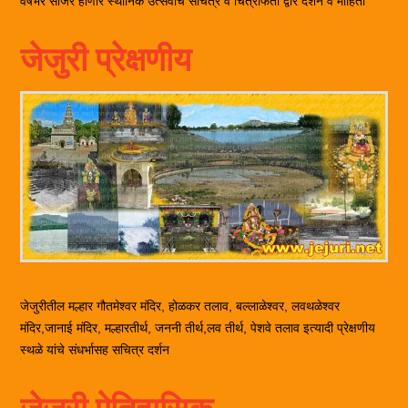
वर्षभर साजरे होणारे स्थानिक उत्सवांचे सचित्र व चित्रफिती द्वारे दर्शन व माहिती
जेजुरी प्रेक्षणीय
जेजुरीतील मल्हार गौतमेश्वर मंदिर, होळकर तलाव, बल्लाळेश्वर, लवथळेश्वर
मंदिर,जानाई मंदिर, मल्हारतीर्थ, जननी तीर्थ,लव तीर्थ, पेशवे तलाव इत्यादी प्रेक्षणीय
स्थळे यांचे संधर्भासह सचित्र दर्शन
जेजुरी ऐतिहासिक