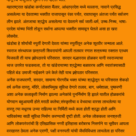
महाराष्ट्रात खंडोबा कर्नाटकात मैंलार, आंध्रप्रदेश मध्ये मल्लाना, नावाने प्रसिद्ध
असलेल्या या देवताच्या भक्तीत राजापासून रंका पर्यंत, रावापासून अंतजा पर्यंत सर्वजण
लीन झाले. अंतजाचा श्रद्धेय असलेल्या या देवताने सर्व जाती-धर्म, उच्च-निच्च, भाषा-
प्रदेश यांच्या भिंती तोडून सर्वाना आपल्या भक्तीत सामावून घेतले असा हा खरा
लोकदेव.
खंडोबा हे शोर्याची स्पुर्ती देणारी देवता यांच्या स्पुर्तीतून अनेक शूरवीर जन्माला आले.
स्वराज संस्थापक छत्रपती शिवरायांनी आपली तलवार रणात शत्रूच्या रक्तात प्रथम
भिजवली ती याच क्र्र्हेपठारचे परिसरात. सरदार मल्हारराव होळकर यानी स्वराज्याचा
ध्वज उत्तरेत फडकवला, तो या खंडेरायाच्या श्रद्धेच्या बळावरच आणि स्वातंत्र्यासाठी
पहिले बंड उमाजी नाईकाने उभे केले तेही याच क्र्र्हेपठार परिसरात.
अनेंक राजघराणी, सरदार, सामान्य गोरगरीब भक्त यांच्या श्रद्धेतून या परिसरात शेकडो
वर्ष अनेंक वास्तु, मंदिरे, लोकाभिमुख सुविधा देणारे तलाव, बाग, धर्मशाळा, पुष्करणी
अशा अनेक कलाकृती निर्माण झाल्या अनेकांचे पुनर्निर्माण हि झाले यातील होळकरांचे
योगदान बहुआयामी होते.मराठी कलेचा,संस्कृतीचा व वेभवाचा वारसा लाभलेल्या या
वास्तु त्या मधूनच उभ्या राहिल्या या निर्मिती मध्ये कला होती श्रद्धा होती आणि
भाविकांच्या साठी सुविधा निर्माण करण्याची दृष्टी होती. अनेक लोककला जनश्रुती
आणि लोकपरंपरांची हि एतिह्यासिक नगरी इतिहासा बरोबरच निसर्गाने या भूमीवर आपला
वरदहस्त ठेवला अनेक प्राणी, पक्षी वनस्पती यांची जैवविविधता लाभलेला हा परिसर