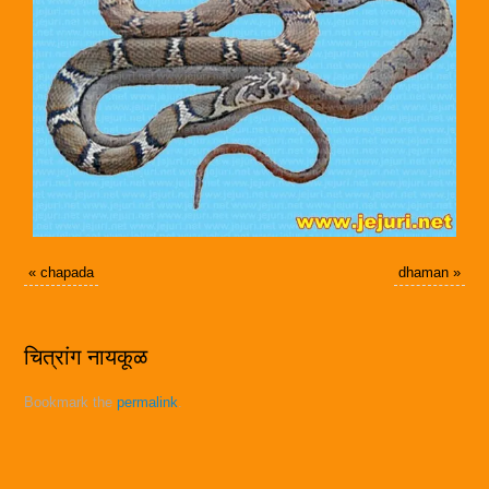
«
chapada
dhaman
»
चित्रांग नायकूळ
Bookmark the
permalink
.